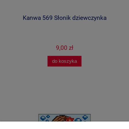
Kanwa 569 Słonik dziewczynka
9,00 zł
do koszyka