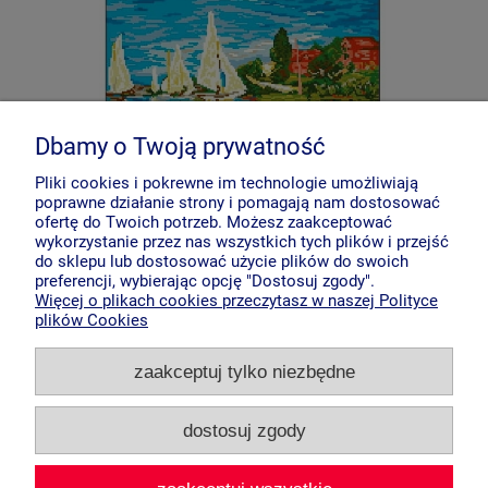
Dbamy o Twoją prywatność
Pliki cookies i pokrewne im technologie umożliwiają
poprawne działanie strony i pomagają nam dostosować
ofertę do Twoich potrzeb. Możesz zaakceptować
wykorzystanie przez nas wszystkich tych plików i przejść
do sklepu lub dostosować użycie plików do swoich
Kanwa 3041 Regaty w Argenteuil -
preferencji, wybierając opcję "Dostosuj zgody".
Claude Monet
Więcej o plikach cookies przeczytasz w naszej Polityce
plików Cookies
zaakceptuj tylko niezbędne
39,00 zł
do koszyka
dostosuj zgody