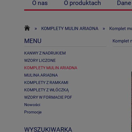
O nas
O produktach
Dane
Zwroty i reklamacje
Polityka p
»
»
KOMPLETY MULIN ARIADNA
Komplet mu
MENU
Komplet m
KANWY Z NADRUKIEM
WZORY LICZONE
KOMPLETY MULIN ARIADNA
MULINA ARIADNA
KOMPLETY Z RAMKAMI
KOMPLETY Z WŁÓCZKĄ
WZORY W FORMACIE PDF
Nowości
Promocje
WYSZUKIWARKA