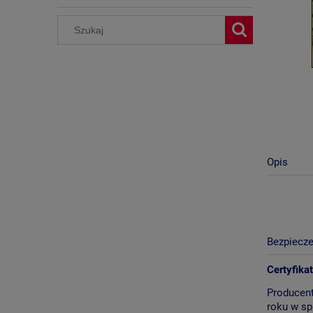
Opis
Bezpiecz
Certyfika
Producent
roku w sp