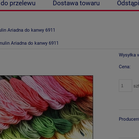
 do przelewu
Dostawa towaru
Odstąp
rywatności
lin Ariadna do kanwy 6911
ulin Ariadna do kanwy 6911
Wysyłka 
Cena:
sz
Producen