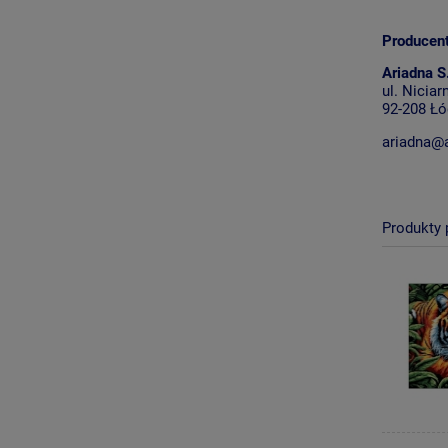
Producen
Ariadna S
ul. Niciar
92-208 Łó
ariadna@a
Produkty