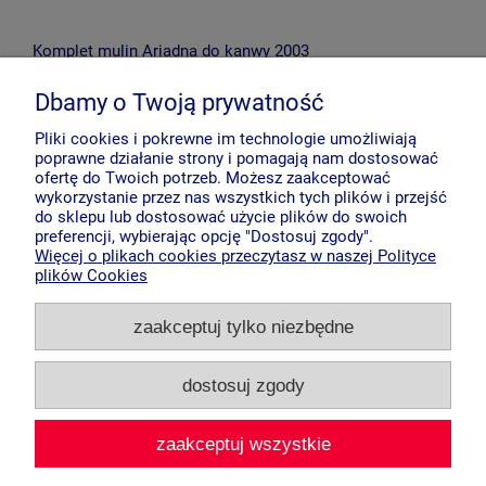
Komplet mulin Ariadna do kanwy 2003
55,00 zł
Dbamy o Twoją prywatność
do koszyka
Pliki cookies i pokrewne im technologie umożliwiają
poprawne działanie strony i pomagają nam dostosować
ofertę do Twoich potrzeb. Możesz zaakceptować
wykorzystanie przez nas wszystkich tych plików i przejść
do sklepu lub dostosować użycie plików do swoich
preferencji, wybierając opcję "Dostosuj zgody".
Więcej o plikach cookies przeczytasz w naszej Polityce
plików Cookies
Opinie o produkcie (0)
zaakceptuj tylko niezbędne
Opinie pochodzą tylko od zalogowanych klientów, ale nie
weryfikujemy, czy kupili dany produkt. Wyświetlamy
dostosuj zgody
zarówno pozytywne, jak i negatywne opinie.
zaakceptuj wszystkie