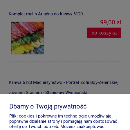
Komplet mulin Ariadna do kanwy 6120
99,00 zł
do koszyka
Kanwa 6120 Macierzyństwo - Portret Zofii Boy-Żeleńskiej
z synem Stasiem - Stanisław Wyspiański
57,00 zł
Dbamy o Twoją prywatność
do koszyka
Pliki cookies i pokrewne im technologie umożliwiają
poprawne działanie strony i pomagają nam dostosować
ofertę do Twoich potrzeb. Możesz zaakceptować