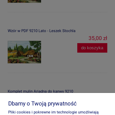
Wzór w PDF 9210 Lato - Leszek Stochla
35,00 zł
do koszyka
Komplet mulin Ariadna do kanwy 9210
193,60 zł
Dbamy o Twoją prywatność
do koszyka
Pliki cookies i pokrewne im technologie umożliwiają