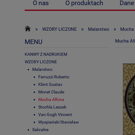
O nas
O produktach
Dane
Zwroty i reklamacje
Polityka p
»
»
»
WZORY LICZONE
Malarstwo
Mucha 
MENU
Mucha Al
KANWY Z NADRUKIEM
WZORY LICZONE
Malarstwo
Ferruzzi Roberto
Klimt Gustav
Monet Claude
Mucha Alfons
Stochla Leszek
Van Gogh Vincent
Wyspiański Stanisław
Sakralne