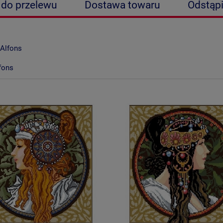
 do przelewu
Dostawa towaru
Odstąp
rywatności
Alfons
fons