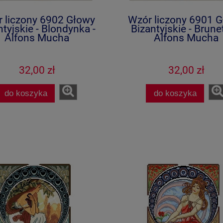
 liczony 6902 Głowy
Wzór liczony 6901 
ntyjskie - Blondynka -
Bizantyjskie - Brune
Alfons Mucha
Alfons Mucha
32,00 zł
32,00 zł
do koszyka
do koszyka