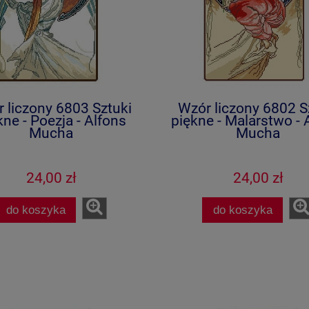
 liczony 6803 Sztuki
Wzór liczony 6802 S
kne - Poezja - Alfons
piękne - Malarstwo - 
Mucha
Mucha
24,00 zł
24,00 zł
do koszyka
do koszyka