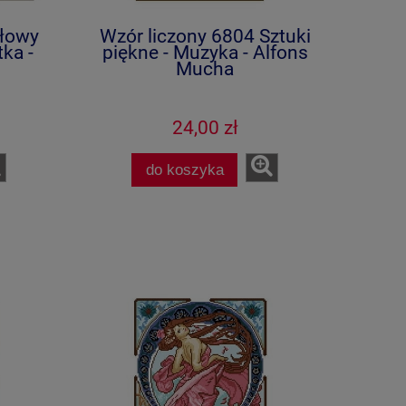
Głowy
Wzór liczony 6804 Sztuki
tka -
piękne - Muzyka - Alfons
Mucha
24,00 zł
do koszyka